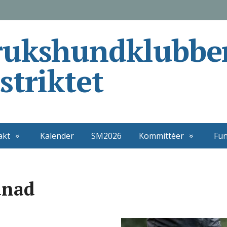
rukshundklubbe
striktet
akt
Kalender
SM2026
Kommittéer
Fun
dnad