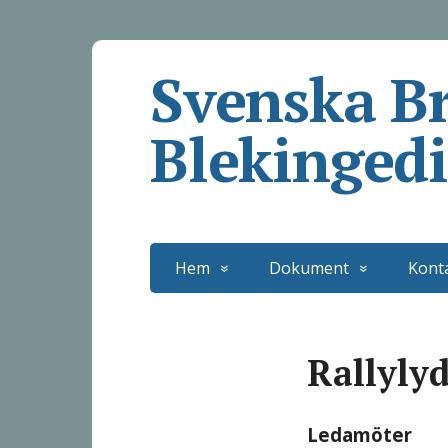
Svenska B
Blekingedi
Hem
Dokument
Kont
Rallyly
Ledamöter