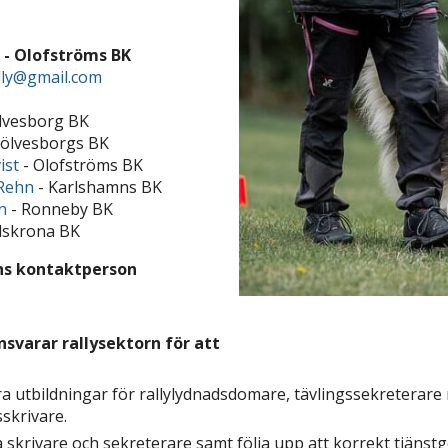
 - Olofströms BK
lly@gmail.com
lvesborg BK
Sölvesborgs BK
ist
- Olofströms BK
 Rehn
- Karlshamns BK
n
- Ronneby BK
lskrona BK
ens kontaktperson
nsvarar rallysektorn för att
a utbildningar för rallylydnadsdomare, tävlingssekreterare 
sskrivare.
 skrivare och sekreterare samt följa upp att korrekt tjänstg