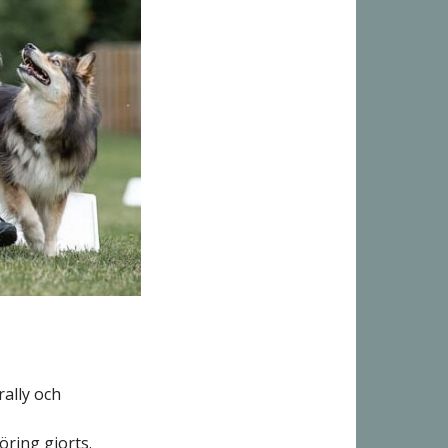
rally och
öring gjorts.