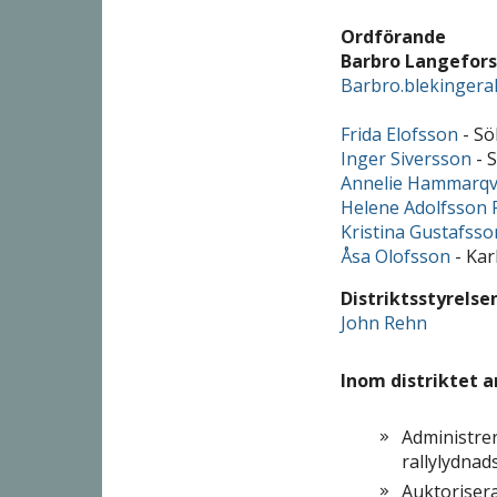
Ordförande
Barbro Langefors
Barbro.blekingera
Frida Elofsson
- Sö
Inger Siversson
- 
Annelie Hammarqv
Helene Adolfsson
Kristina Gustafsso
Åsa Olofsson
- Kar
Distriktsstyrels
John Rehn
Inom distriktet a
Administrer
rallylydnad
Auktorisera